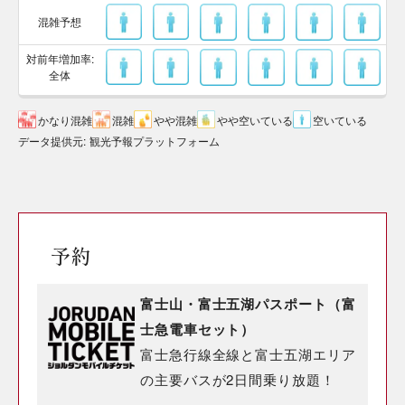
混雑予想
対前年増加率:
全体
かなり混雑
混雑
やや混雑
やや空いている
空いている
データ提供元
:
観光予報プラットフォーム
予約
富士山・富士五湖パスポート（富
士急電車セット）
富士急行線全線と富士五湖エリア
の主要バスが2日間乗り放題！