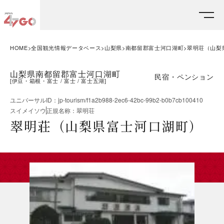
HOME
全国観光情報データベース
山梨県
南都留郡富士河口湖町
翠明荘（山梨
山梨県南都留郡富士河口湖町
民宿・ペンション
[
伊豆・箱根・富士
富士
富士五湖
]
ユニバーサルID
：
jp-tourism/f1a2b988-2ec6-42bc-99b2-b0b7cb100410
スイメイソウ
正規名称
：
翠明荘
翠明荘（山梨県富士河口湖町）