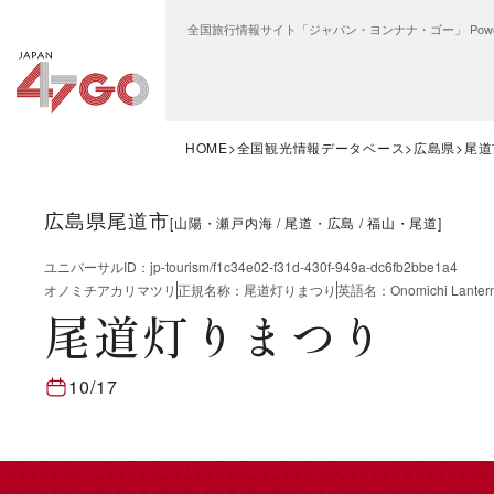
全国旅行情報サイト「ジャパン・ヨンナナ・ゴー」 Power
HOME
全国観光情報データベース
広島県
尾道
広島県尾道市
[
山陽・瀬戸内海
尾道・広島
福山・尾道
]
ユニバーサルID
：
jp-tourism/f1c34e02-f31d-430f-949a-dc6fb2bbe1a4
オノミチアカリマツリ
正規名称
：
尾道灯りまつり
英語名
：
Onomichi Lantern
尾道灯りまつり
10/17