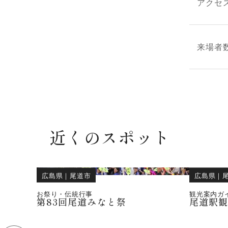
アクセ
来場者
近くのスポット
広島県
｜
尾道市
広島県
｜
お祭り・伝統行事
観光案内ガ
第83回尾道みなと祭
尾道駅