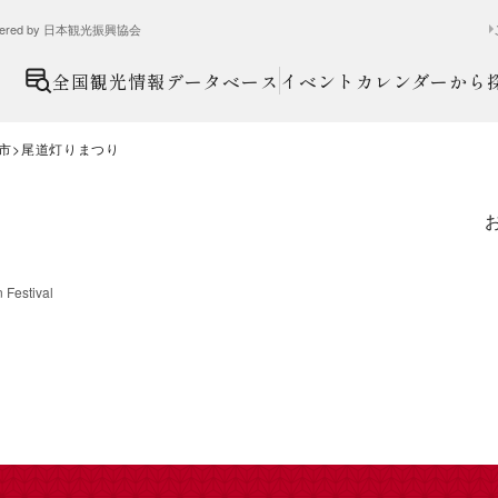
ed by 日本観光振興協会
全国観光情報データベース
イベントカレンダーから
市
尾道灯りまつり
 Festival