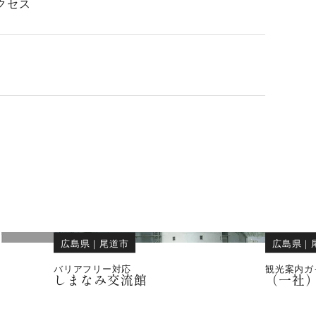
クセス
広島県
｜
尾道市
広島県
｜
バリアフリー対応
観光案内ガ
しまなみ交流館
（一社