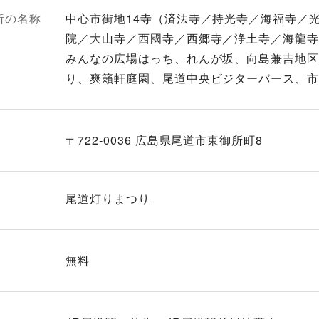
所の名称
中心市街地14寺（済法寺／持光寺／海福寺／
院／大山寺／西國寺／西郷寺／浄土寺／海龍
みんなの広場はっち、れんが坂、向島兼吉地
り、爽籟軒庭園、尾道中央ビジターバース、
〒722-0036 広島県尾道市東御所町8
尾道灯りまつり
無料