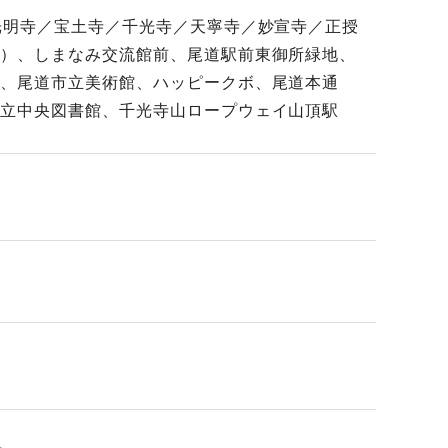
光明寺／宝土寺／千光寺／天寧寺／妙宣寺／正授
寺）、しまなみ交流館前、尾道駅前東御所緑地、
区、尾道市立美術館、ハッピークボ、尾道本通
市立中央図書館、千光寺山ロープウェイ山頂駅