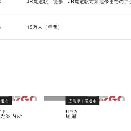
ス
JR尾道駅 徒歩 JR尾道駅前緑地帯までのア
数
15万人（年間）
尾道市
広島県
｜
尾道市
イド
町並み
観光案内所
尾道