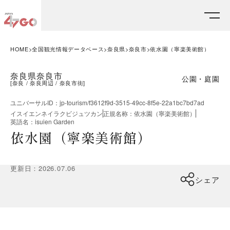
HOME
全国観光情報データベース
奈良県
奈良市
依水園（寧楽美術館）
奈良県奈良市
公園・庭園
[
奈良
奈良周辺
奈良市街
]
ユニバーサルID
：
jp-tourism/f3612f9d-3515-49cc-8f5e-22a1bc7bd7ad
イスイエンネイラクビジュツカン
正規名称
：
依水園（寧楽美術館）
英語名
：
isuien Garden
依水園（寧楽美術館）
更新日
：
2026.07.06
シェア