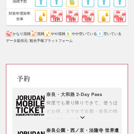
混雑予想
対前年増加率:
全体
かなり混雑
混雑
やや混雑
やや空いている
空いている
データ提供元
:
観光予報プラットフォーム
予約
奈良・大和路 2-Day Pass
何度でも乗り降りできて、使うほ
どお得。スマホで古都・奈良の移
動が便利に快適に！
奈良公園・西ノ京・法隆寺 世界遺