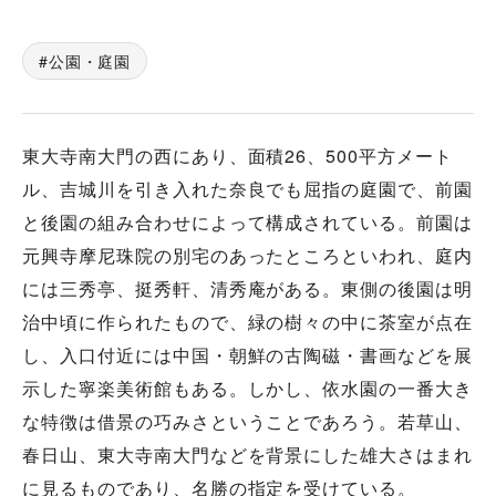
公園・庭園
東大寺南大門の西にあり、面積26、500平方メート
ル、吉城川を引き入れた奈良でも屈指の庭園で、前園
と後園の組み合わせによって構成されている。前園は
元興寺摩尼珠院の別宅のあったところといわれ、庭内
には三秀亭、挺秀軒、清秀庵がある。東側の後園は明
治中頃に作られたもので、緑の樹々の中に茶室が点在
し、入口付近には中国・朝鮮の古陶磁・書画などを展
示した寧楽美術館もある。しかし、依水園の一番大き
な特徴は借景の巧みさということであろう。若草山、
春日山、東大寺南大門などを背景にした雄大さはまれ
に見るものであり、名勝の指定を受けている。