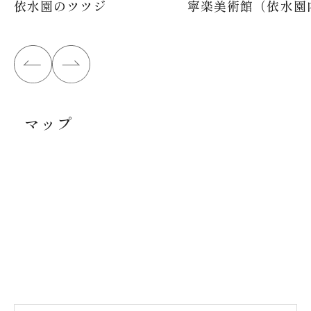
依水園のツツジ
寧楽美術館（依水園
マップ