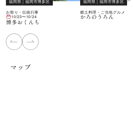
福岡県
｜
福岡市博多区
福岡県
｜
福岡市博多区
お祭り・伝統行事
郷土料理・ご当地グルメ
かろのうろん
10/23
〜
10/24
博多おくんち
マップ