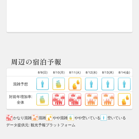
周辺の宿泊予報
8/9(日)
8/10(月)
8/11(火)
8/12(水)
8/13(木)
8/14(金)
混雑予想
対前年増加率:
全体
かなり混雑
混雑
やや混雑
やや空いている
空いている
データ提供元
:
観光予報プラットフォーム