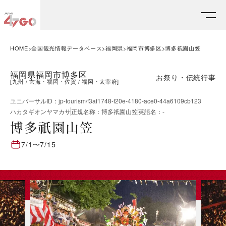
HOME
全国観光情報データベース
福岡県
福岡市博多区
博多祇園山笠
福岡県福岡市博多区
お祭り・伝統行事
[
九州
玄海・福岡・佐賀
福岡・太宰府
]
ユニバーサルID
：
jp-tourism/f3af1748-f20e-4180-ace0-44a6109cb123
ハカタギオンヤマカサ
正規名称
：
博多祇園山笠
英語名
：
-
博多祇園山笠
7/1
〜
7/15