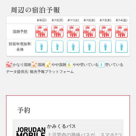
周辺の宿泊予報
8/9(日)
8/10(月)
8/11(火)
8/12(水)
8/13(木)
8/14(金)
混雑予想
対前年増加率:
全体
かなり混雑
混雑
やや混雑
やや空いている
空いている
データ提供元
:
観光予報プラットフォーム
予約
かみくるパス
上川管内の路線バスが、スマホ1つ