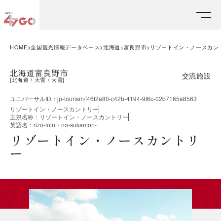
HOME
全国観光情報データベース
北海道
富良野市
リゾートイン・ノースカン
北海道富良野市
交流施設
[
北海道
大雪
大雪
]
ユニバーサルID
：
jp-tourism/f46f2a80-c42b-4194-9f6c-02b7165a8563
リゾートイン・ノースカントリー
正規名称
：
リゾートイン・ノースカントリー
英語名
：
rizo-toin・no-sukantori-
リゾートイン・ノースカントリ
ー