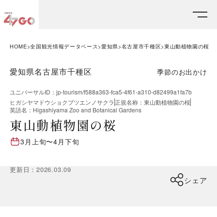
HOME
全国観光情報データベース
愛知県
名古屋市千種区
東山動植物園の桜
愛知県名古屋市千種区
季節のお出かけ
ユニバーサルID
：
jp-tourism/f588a363-fca5-4f61-a310-d82499a1fa7b
ヒガシヤマドウショクブツエンノサクラ
正規名称
：
東山動植物園の桜
英語名
：
Higashiyama Zoo and Botanical Gardens
東山動植物園の桜
3月上旬
〜
4月下旬
更新日
：
2026.03.09
シェア