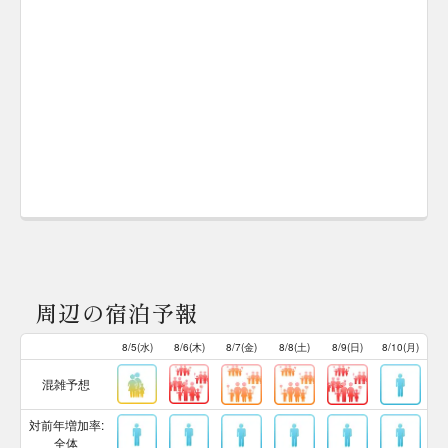
周辺の宿泊予報
8/5(水)
8/6(木)
8/7(金)
8/8(土)
8/9(日)
8/10(月)
混雑予想
対前年増加率:
全体