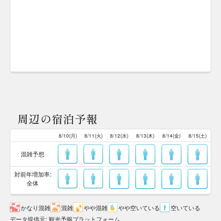
周辺の宿泊予報
8/10(月)
8/11(火)
8/12(水)
8/13(木)
8/14(金)
8/15(土)
混雑予想
対前年増加率:
全体
かなり混雑
混雑
やや混雑
やや空いている
空いている
データ提供元
:
観光予報プラットフォーム