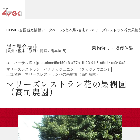
HOME
全国観光情報データベース
熊本県
合志市
マリーズレストラン花の果樹
熊本県合志市
果物狩り・収穫体験
[
九州
熊本・別府・阿蘇
熊本周辺
]
ユニバーサルID
：
jp-tourism/f5c459d8-a77a-4b33-9fb5-a8d44cc340a8
マリーズレストラン ハナノカジュエン （タカジノウエン）
正規名称
：
マリーズレストラン花の果樹園（高司農園）
マリーズレストラン花の果樹園
（高司農園）