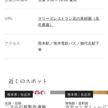
URL
マリーズレストラン花の果樹園（高
司農園）
アクセス
熊本駅／熊本電鉄バス／御代志駅下
車
近くのスポット
熊本県
｜
合志市
熊本県
｜
合志市
史跡・旧跡
博物館・資料館
二子山石器製作遺跡
合志マンガミュージ