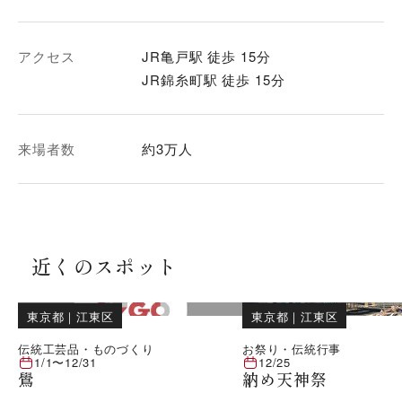
アクセス
JR亀戸駅 徒歩 15分
JR錦糸町駅 徒歩 15分
来場者数
約3万人
近くのスポット
東京都
｜
江東区
東京都
｜
江東区
伝統工芸品・ものづくり
お祭り・伝統行事
1/1
〜
12/31
12/25
鷽
納め天神祭