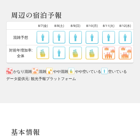
周辺の宿泊予報
8/7(金)
8/8(土)
8/9(日)
8/10(月)
8/11(火)
8/12(水)
混雑予想
対前年増加率:
全体
かなり混雑
混雑
やや混雑
やや空いている
空いている
データ提供元
:
観光予報プラットフォーム
基本情報