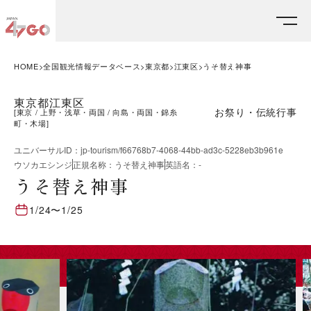
HOME
全国観光情報データベース
東京都
江東区
うそ替え神事
東京都江東区
お祭り・伝統行事
[
東京
上野・浅草・両国
向島・両国・錦糸
町・木場
]
ユニバーサルID
：
jp-tourism/f66768b7-4068-44bb-ad3c-5228eb3b961e
ウソカエシンジ
正規名称
：
うそ替え神事
英語名
：
-
うそ替え神事
1/24
〜
1/25