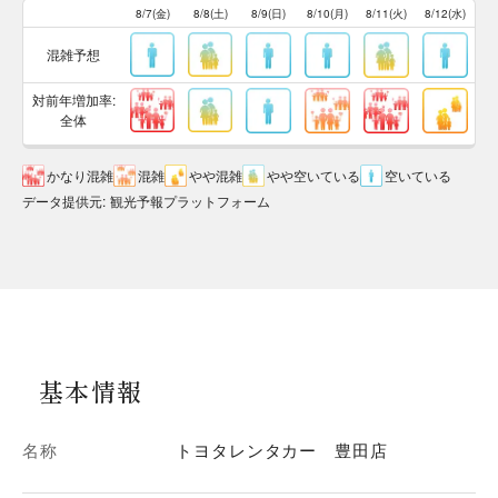
8/7(金)
8/8(土)
8/9(日)
8/10(月)
8/11(火)
8/12(水)
混雑予想
対前年増加率:
全体
かなり混雑
混雑
やや混雑
やや空いている
空いている
データ提供元
:
観光予報プラットフォーム
基本情報
名称
トヨタレンタカー 豊田店