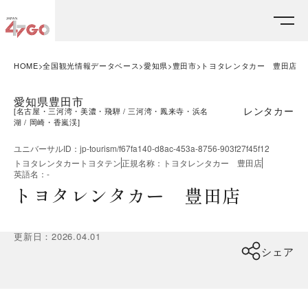
HOME
全国観光情報データベース
愛知県
豊田市
トヨタレンタカー 豊田店
愛知県豊田市
レンタカー
[
名古屋・三河湾・美濃・飛騨
三河湾・鳳来寺・浜名
湖
岡崎・香嵐渓
]
ユニバーサルID
：
jp-tourism/f67fa140-d8ac-453a-8756-903f27f45f12
トヨタレンタカートヨタテン
正規名称
：
トヨタレンタカー 豊田店
英語名
：
-
トヨタレンタカー 豊田店
更新日
：
2026.04.01
シェア