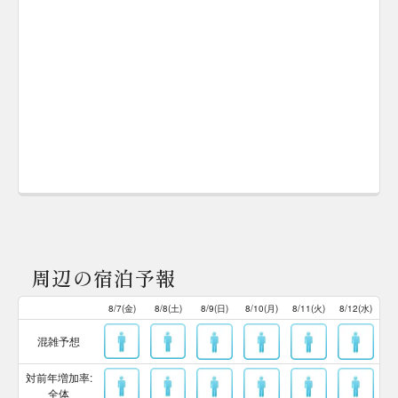
周辺の宿泊予報
8/7(金)
8/8(土)
8/9(日)
8/10(月)
8/11(火)
8/12(水)
混雑予想
対前年増加率:
全体