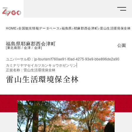
HOME
全国観光情報データベース
福島県
耶麻郡西会津町
雷山生活環境保全林
福島県耶麻郡西会津町
公園
[
東北南部
会津
会津
]
ユニバーサルID
：
jp-tourism/f760ae91-f0ad-4275-93e9-bbe896de2a90
カミナリヤマセイカツカンキョウホゼンリン
正規名称
：
雷山生活環境保全林
雷山生活環境保全林