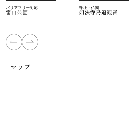
バリアフリー対応
寺社・仏閣
雷山公園
如法寺鳥追観音
マップ