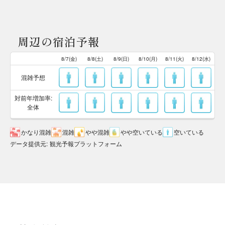
周辺の宿泊予報
8/7(金)
8/8(土)
8/9(日)
8/10(月)
8/11(火)
8/12(水)
混雑予想
対前年増加率:
全体
かなり混雑
混雑
やや混雑
やや空いている
空いている
データ提供元
:
観光予報プラットフォーム