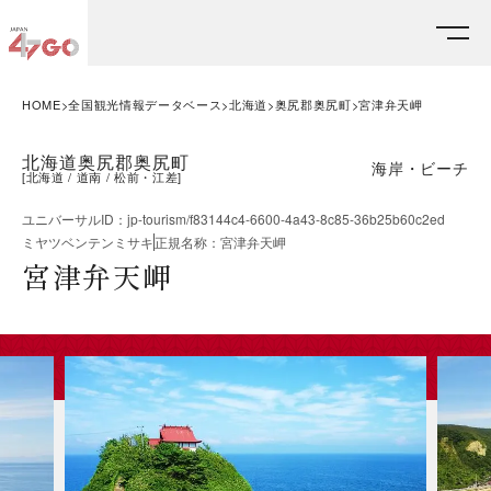
HOME
全国観光情報データベース
北海道
奥尻郡奥尻町
宮津弁天岬
北海道奥尻郡奥尻町
海岸・ビーチ
[
北海道
道南
松前・江差
]
ユニバーサルID
：
jp-tourism/f83144c4-6600-4a43-8c85-36b25b60c2ed
ミヤツベンテンミサキ
正規名称
：
宮津弁天岬
宮津弁天岬