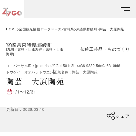
HOME
全国観光情報データベース
宮崎県
東諸県郡綾町
陶芸 大原陶苑
宮崎県東諸県郡綾町
伝統工芸品・ものづくり
[
九州
宮崎・日南海岸
宮崎・日南
海岸
]
ユニバーサルID
：
jp-tourism/f9f2e150-bf8b-4c36-9832-5de0a6310fd6
トウゲイ オオハラトウエン
正規名称
：
陶芸 大原陶苑
陶芸 大原陶苑
1/1
〜
12/31
更新日
：
2026.03.10
シェア