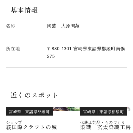
基本情報
名称
陶芸 大原陶苑
所在地
〒880-1301 宮崎県東諸県郡綾町南俣
275
近くのスポット
宮崎県
｜
東諸県郡綾町
宮崎県
｜
東諸県郡綾町
ショップ
伝統工芸品・ものづくり
綾国際クラフトの城
染織 玄太染織工房