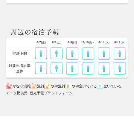
周辺の宿泊予報
8/7(金)
8/8(土)
8/9(日)
8/10(月)
8/11(火)
8/12(水)
混雑予想
対前年増加率:
全体
かなり混雑
混雑
やや混雑
やや空いている
空いている
データ提供元
:
観光予報プラットフォーム