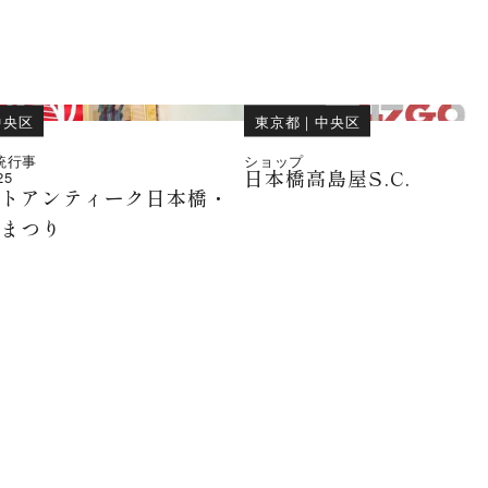
中央区
東京都
｜
中央区
統行事
ショップ
日本橋高島屋S.C.
25
ートアンティーク日本橋・
術まつり