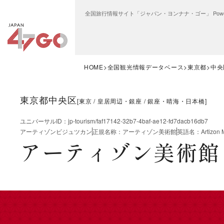
全国旅行情報サイト「ジャパン・ヨンナナ・ゴー」 Power
HOME
全国観光情報データベース
東京都
中央
東京都中央区
[
東京
皇居周辺・銀座
銀座・晴海・日本橋
]
ユニバーサルID
：
jp-tourism/faf17142-32b7-4baf-ae12-fd7dacb16db7
アーティゾンビジュツカン
正規名称
：
アーティゾン美術館
英語名
：
Artizon
アーティゾン美術館