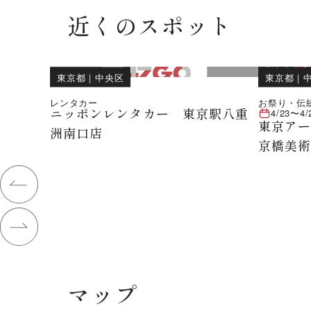
近くのスポット
東京都
｜
中央区
東京都
｜
レンタカー
お祭り・伝
ニッポンレンタカー 東京駅八重
4/23
〜
4/
東京ア
洲南口店
京橋美
マップ