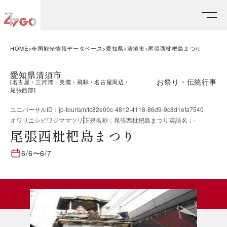
HOME
全国観光情報データベース
愛知県
清須市
尾張西枇杷島まつり
愛知県清須市
お祭り・伝統行事
[
名古屋・三河湾・美濃・飛騨
名古屋周辺
尾張西部
]
ユニバーサルID
：
jp-tourism/fc82e00c-4812-4118-86d9-9c8d1efa7540
オワリニシビワジママツリ
正規名称
：
尾張西枇杷島まつり
英語名
：
-
尾張西枇杷島まつり
6/6
〜
6/7