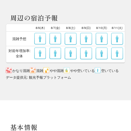
周辺の宿泊予報
8/6(木)
8/7(金)
8/8(土)
8/9(日)
8/10(月)
8/11(火)
混雑予想
対前年増加率:
全体
かなり混雑
混雑
やや混雑
やや空いている
空いている
データ提供元
:
観光予報プラットフォーム
基本情報