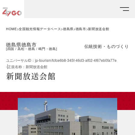
HOME
全国観光情報データベース
徳島県
徳島市
新聞放送会館
徳島県徳島市
伝統技術・ものづくり
[
四国
高松・徳島
鳴門・徳島
]
ユニバーサルID
：
jp-tourism/fcfce6b8-345f-46d3-af02-4f67eb0fa77e
-
正規名称
：
新聞放送会館
新聞放送会館