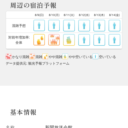
周辺の宿泊予報
8/9(日)
8/10(月)
8/11(火)
8/12(水)
8/13(木)
8/14(金)
混雑予想
対前年増加率:
全体
かなり混雑
混雑
やや混雑
やや空いている
空いている
データ提供元
:
観光予報プラットフォーム
基本情報
名称
新聞放送会館