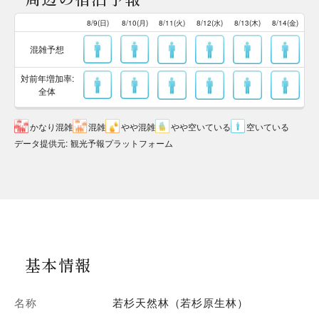
8/9(日)
8/10(月)
8/11(火)
8/12(水)
8/13(木)
8/14(金)
混雑予想
対前年増加率:
全体
かなり混雑
混雑
やや混雑
やや空いている
空いている
データ提供元
:
観光予報プラットフォーム
基本情報
名称
若杉天然林（若杉原生林）