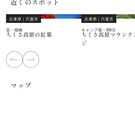
近くのスポット
兵庫県
｜
宍粟市
兵庫県
｜
宍粟市
花・植物
キャンプ場・BBQ
ちくさ高原の紅葉
ちくさ高原マウンテ
ジ
マップ