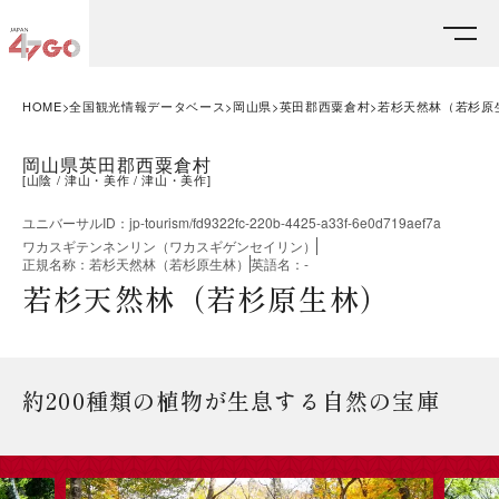
HOME
全国観光情報データベース
岡山県
英田郡西粟倉村
若杉天然林（若杉原
岡山県英田郡西粟倉村
[
山陰
津山・美作
津山・美作
]
ユニバーサルID
：
jp-tourism/fd9322fc-220b-4425-a33f-6e0d719aef7a
ワカスギテンネンリン（ワカスギゲンセイリン）
正規名称
：
若杉天然林（若杉原生林）
英語名
：
-
若杉天然林（若杉原生林）
約200種類の植物が生息する自然の宝庫