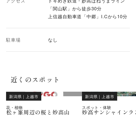
アクセス
トキめき鉄道・妙高はねうまライン
「関山駅」から徒歩30分
上信越自動車道「中郷」I.Cから10分
駐車場
なし
近くのスポット
新潟県
｜
上越市
新潟県
｜
上越市
花・植物
スポット・体験
松ヶ峯周辺の桜と妙高山
妙高サンシャインラ