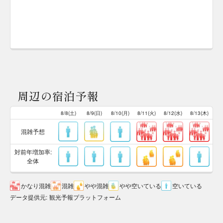
周辺の宿泊予報
8/8(土)
8/9(日)
8/10(月)
8/11(火)
8/12(水)
8/13(木)
混雑予想
対前年増加率:
全体
かなり混雑
混雑
やや混雑
やや空いている
空いている
データ提供元
:
観光予報プラットフォーム