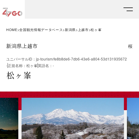
HOME
全国観光情報データベース
新潟県
上越市
松ヶ峯
新潟県上越市
桜
ユニバーサルID
：
jp-tourism/fe8b8de6-7db6-43e6-a804-53d131935672
-
正規名称
：
松ヶ峯
英語名
：
-
松ヶ峯