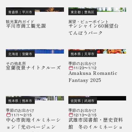
青森県
｜
平川市
東京都
｜
豊島区
観光案内ガイド
展望・ビューポイント
平川市商工観光課
サンシャイン60展望台
てんぼうパーク
北海道
｜
室蘭市
熊本県
｜
天草市
その他名所
季節のお出かけ
室蘭夜景ナイトクルーズ
11/23
〜
1/12
Amakusa Romantic
Fantasy 2025
熊本県
｜
熊本市
佐賀県
｜
武雄市
季節のお出かけ
季節のお出かけ
11/1
〜
2/15
12/13
〜
2/15
中心市街地イルミネーシ
武雄市図書館・歴史資料
ョン「光のページェン
館 冬のイルミネーショ