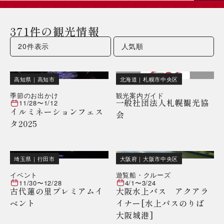
371件の観光情報
高知県
｜
高知市
北海道
｜
札幌市中央区
季節のお出かけ
観光案内ガイド
一般社団法人札幌観光協
11/28
〜
1/12
イルミネーションフェス
会
タ2025
埼玉県
｜
行田市
大阪府
｜
大阪市中央区
イベント
遊覧船・クルーズ
11/30
〜
12/28
4/1
〜
3/24
古代蓮の里プレミアムイ
大阪水上バス アクアラ
ベント
イナー[水上バスのりば
大阪城港]