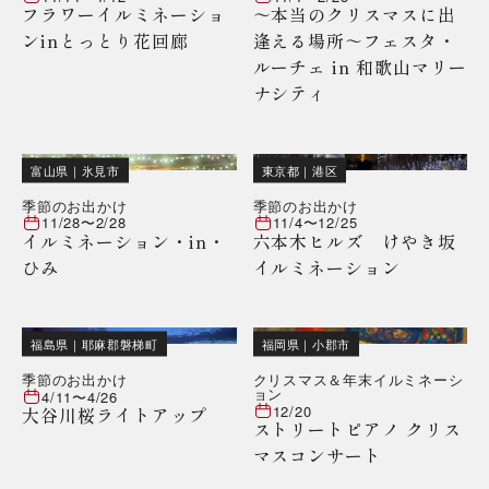
フラワーイルミネーショ
～本当のクリスマスに出
ンinとっとり花回廊
逢える場所～フェスタ・
ルーチェ in 和歌山マリー
ナシティ
富山県
｜
氷見市
東京都
｜
港区
季節のお出かけ
季節のお出かけ
11/28
〜
2/28
11/4
〜
12/25
イルミネーション・in・
六本木ヒルズ けやき坂
ひみ
イルミネーション
福島県
｜
耶麻郡磐梯町
福岡県
｜
小郡市
季節のお出かけ
クリスマス＆年末イルミネーシ
ョン
4/11
〜
4/26
12/20
大谷川桜ライトアップ
ストリートピアノ クリス
マスコンサート