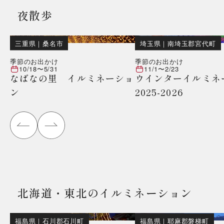
夜散歩
三重県
｜
桑名市
埼玉県
｜
南埼玉郡宮代町
季節のお出かけ
季節のお出かけ
10/18
〜
5/31
11/1
〜
2/23
なばなの里 イルミネーショ
ウインターイルミネ
ン
2025-2026
北海道・東北のイルミネーション
福島県
｜
石川郡石川町
福島県
｜
耶麻郡磐梯町