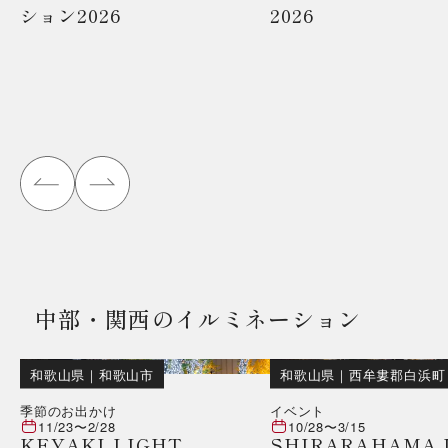
ション2026
2026
中部・関西のイルミネーション
和歌山県
｜
和歌山市
和歌山県
｜
西牟婁郡白浜町
季節のお出かけ
イベント
11/23
〜
2/28
10/28
〜
3/15
KEYAKI LIGHT
SHIRARAHAMA 