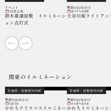
イベント
季節のお出かけ
12月上旬
4/11
〜
4/26
鈴木重謙屋敷 イルミネーシ
大谷川桜ライトアッ
ョン点灯式
関東のイルミネーション
茨城県
｜
稲敷郡河内町
茨城県
｜
稲敷郡河内町
季節のお出かけ
季節のお出かけ
12/19
11/3
〜
2/14
かわちクリスマスイルミネー
かわちイルミネーシ