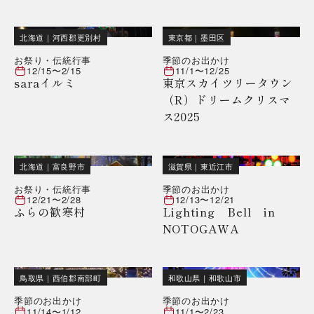
北海道
｜
河西郡更別村
東京都
｜
墨田区
お祭り・伝統行事
季節のお出かけ
12/15
〜
2/15
11/1
〜
12/25
saraイルミ
東京スカイツリータウン
（R）ドリームクリスマ
ス2025
北海道
｜
富良野市
滋賀県
｜
東近江市
お祭り・伝統行事
季節のお出かけ
12/21
〜
2/28
12/13
〜
12/21
ふらの歓寒村
Lighting Bell in
NOTOGAWA
鳥取県
｜
西伯郡南部町
和歌山県
｜
和歌山市
季節のお出かけ
季節のお出かけ
11/14
〜
1/12
11/1
〜
2/23