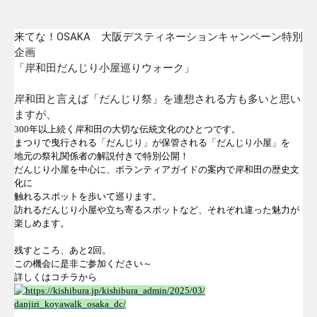
OSAKA
来てな！
大阪デスティネーションキャンペーン特別
企画
「岸和田だんじり小屋巡りウォーク」
岸和田と言えば「だんじり祭」
を連想される方も多いと思い
ますが、
300
年以上続く岸和田の大切な伝統文化のひとつです。
まつりで曳行される「だんじり」が保管される「だんじり小屋」を
地元の祭礼関係者の解説付きで特別公開！
だんじり小屋を中心に、
ボランティアガイドの案内で岸和田の歴史文
化に
触れるスポットを歩いて巡ります。
訪れるだんじり小屋や立ち寄るスポットなど、
それぞれ違った魅力が
楽しめます。
残すところ、あと
2
回。
この機会に是非ご参加ください～
詳しくはコチラから
https://kishibura.jp/
kishibura_admin/2025/03/
danjiri_koyawalk_osaka_dc/