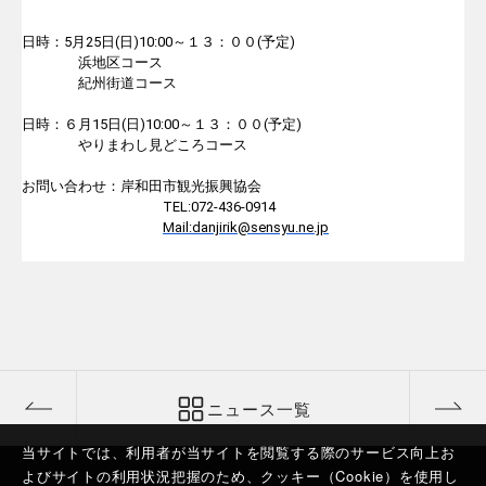
日時：
5
月
25
日
(
日
)10:00
～１３：００
(
予定
)
浜地区コース
紀州街道コース
日時：６月
15
日
(
日
)10:00
～１３：００
(
予定
)
やりまわし見どころコース
お問い合わせ：岸和田市観光振興協会
TEL:072-436-0914
Mail:danjirik@sensyu.ne.jp
ニュース一覧
当サイトでは、利用者が当サイトを閲覧する際のサービス向上お
よびサイトの利用状況把握のため、クッキー（Cookie）を使用し