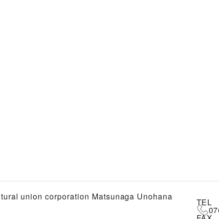
ltural union corporation Matsunaga Unohana
TEL
07
FAX