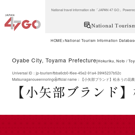
National travel information site「JAPAN 47 GO」Po
National Touris
HOME
National Tourism Information Databas
Oyabe City, Toyama Prefecture
[
Hokuriku, Noto
Toy
Universal ID
：
jp-tourism/fbba6cb0-f6ee-45e2-91a4-39f45237b52c
Matsunaganoueennoringo
official name
：
【小矢部ブランド】松永うの花農
【小矢部ブランド】