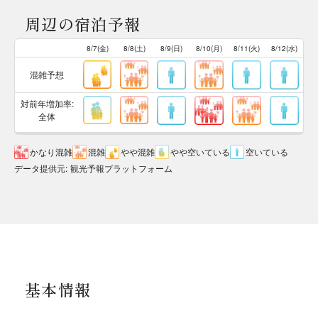
周辺の宿泊予報
8/7(金)
8/8(土)
8/9(日)
8/10(月)
8/11(火)
8/12(水)
混雑予想
対前年増加率:
全体
かなり混雑
混雑
やや混雑
やや空いている
空いている
データ提供元
:
観光予報プラットフォーム
基本情報