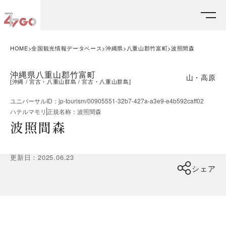
HOME
全国観光情報データベース
沖縄県
八重山郡竹富町
波照間森
沖縄県八重山郡竹富町
山・高原
[
沖縄
宮古・八重山群島
宮古・八重山群島
]
ユニバーサルID
：
jp-tourism/00905551-32b7-427a-a3e9-e4b592caff02
ハテルマモリ
正規名称
：
波照間森
波照間森
更新日
：
2025.06.23
シェア