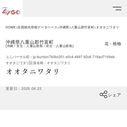
HOME
全国観光情報データベース
沖縄県
八重山郡竹富町
オオタニワタリ
沖縄県八重山郡竹富町
花・植物
[
沖縄
宮古・八重山群島
宮古・八重山群島
]
ユニバーサルID
：
jp-tourism/7b0bc351-e0c4-4697-92c6-716acf7169eb
オオタニワタリ
正規名称
：
オオタニワタリ
オオタニワタリ
更新日
：
2025.06.23
シェア