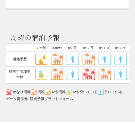
周辺の宿泊予報
8/7(金)
8/8(土)
8/9(日)
8/10(月)
8/11(火)
8/12(水)
混雑予想
対前年増加率:
全体
かなり混雑
混雑
やや混雑
やや空いている
空いている
データ提供元
:
観光予報プラットフォーム