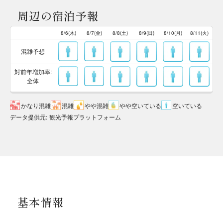
周辺の宿泊予報
8/6(木)
8/7(金)
8/8(土)
8/9(日)
8/10(月)
8/11(火)
混雑予想
対前年増加率:
全体
かなり混雑
混雑
やや混雑
やや空いている
空いている
データ提供元
:
観光予報プラットフォーム
基本情報