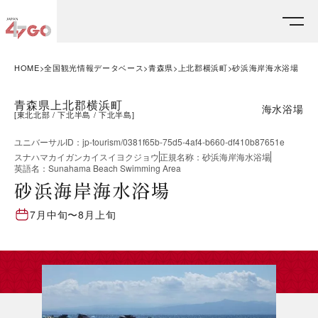
HOME
全国観光情報データベース
青森県
上北郡横浜町
砂浜海岸海水浴場
青森県上北郡横浜町
海水浴場
[
東北北部
下北半島
下北半島
]
ユニバーサルID
：
jp-tourism/0381f65b-75d5-4af4-b660-df410b87651e
スナハマカイガンカイスイヨクジョウ
正規名称
：
砂浜海岸海水浴場
英語名
：
Sunahama Beach Swimming Area
砂浜海岸海水浴場
7月中旬
〜
8月上旬