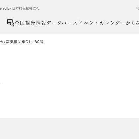
ed by 日本観光振興協会
全国観光情報データベース
イベントカレンダーから
市
蒸気機関車C11-80号
：
-
号