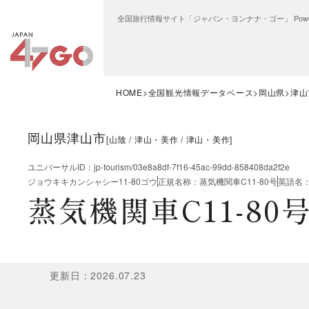
全国旅行情報サイト「ジャパン・ヨンナナ・ゴー」 Power
HOME
全国観光情報データベース
岡山県
津山
岡山県津山市
[
山陰
津山・美作
津山・美作
]
ユニバーサルID
：
jp-tourism/03e8a8df-7f16-45ac-99dd-858408da2f2e
ジョウキキカンシャシー11-80ゴウ
正規名称
：
蒸気機関車C11-80号
英語名
蒸気機関車C11-80
更新日
：
2026.07.23