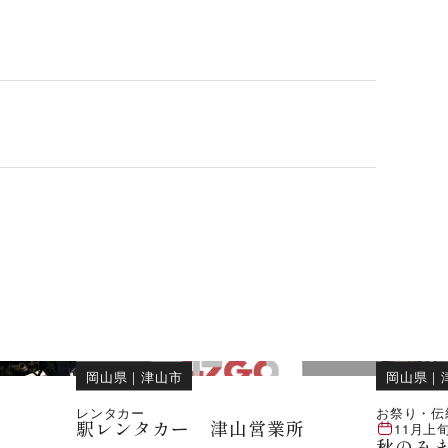
岡山県
｜
津山市
岡山県
｜
レンタカー
お祭り・伝
駅レンタカー 津山営業所
11月上
秋のみ