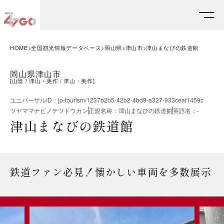
HOME
全国観光情報データベース
岡山県
津山市
津山まなびの鉄道館
岡山県津山市
[
山陰
津山・美作
津山・美作
]
ユニバーサルID
：
jp-tourism/1237b2b5-42b2-4bd9-a327-933ceaf1459c
ツヤママナビノテツドウカン
正規名称
：
津山まなびの鉄道館
英語名
：
-
津山まなびの鉄道館
鉄道ファン必見！懐かしい車両を多数展示