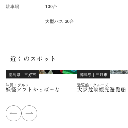
駐車場
100台
大型バス 30台
近くのスポット
徳島県
｜
三好市
徳島県
｜
三好市
味覚・グルメ
遊覧船・クルーズ
妖怪ソフトかっぱ～な
大歩危峡観光遊覧船