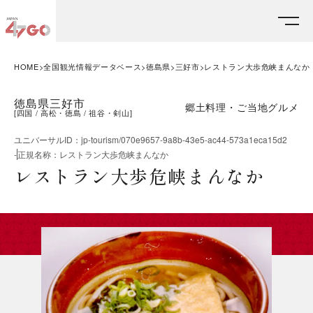
HOME
全国観光情報データベース
徳島県
三好市
レストラン大歩危峡まんなか
徳島県三好市
郷土料理・ご当地グルメ
[
四国
高松・徳島
祖谷・剣山
]
ユニバーサルID
：
jp-tourism/070e9657-9a8b-43e5-ac44-573a1eca15d2
-
正規名称
：
レストラン大歩危峡まんなか
レストラン大歩危峡まんなか