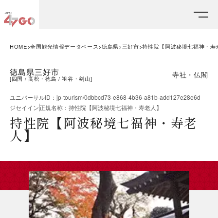
HOME
全国観光情報データベース
徳島県
三好市
持性院【阿波秘境七福神・寿
徳島県三好市
寺社・仏閣
[
四国
高松・徳島
祖谷・剣山
]
ユニバーサルID
：
jp-tourism/0dbbcd73-e868-4b36-a81b-add127e28e6d
ジセイイン
正規名称
：
持性院【阿波秘境七福神・寿老人】
持性院【阿波秘境七福神・寿老
人】