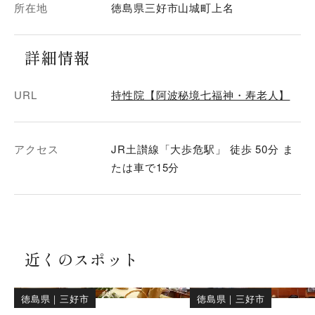
所在地
徳島県三好市山城町上名
詳細情報
URL
持性院【阿波秘境七福神・寿老人】
アクセス
JR土讃線「大歩危駅」 徒歩 50分 ま
たは車で15分
近くのスポット
徳島県
｜
三好市
徳島県
｜
三好市