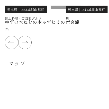
熊本県
｜
上益城郡山都町
熊本県
｜
上益城郡山都町
郷土料理・ご当地グルメ
川
ゆずの木ねむの木みずたまの
竜宮滝
木
マップ