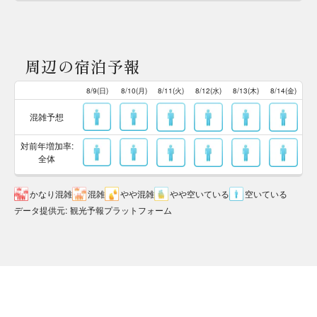
周辺の宿泊予報
8/9(日)
8/10(月)
8/11(火)
8/12(水)
8/13(木)
8/14(金)
混雑予想
対前年増加率:
全体
かなり混雑
混雑
やや混雑
やや空いている
空いている
データ提供元
:
観光予報プラットフォーム