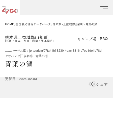
HOME
全国観光情報データベース
熊本県
上益城郡山都町
青葉の瀬
熊本県上益城郡山都町
キャンプ場・BBQ
[
九州
熊本・別府・阿蘇
熊本周辺
]
ユニバーサルID
：
jp-tourism/07fa41bf-8230-4dac-8816-c7ee1de1b78d
アオバノセ
正規名称
：
青葉の瀬
青葉の瀬
更新日
：
2026.02.03
シェア