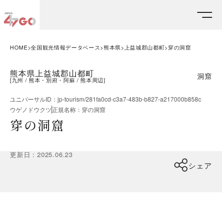
HOME
全国観光情報データベース
熊本県
上益城郡山都町
穿の洞窟
熊本県上益城郡山都町
洞窟
[
九州
熊本・別府・阿蘇
熊本周辺
]
ユニバーサルID
：
jp-tourism/281fa0cd-c3a7-483b-b827-a217000b858c
ウゲノドウクツ
正規名称
：
穿の洞窟
穿の洞窟
更新日
：
2025.06.23
シェア