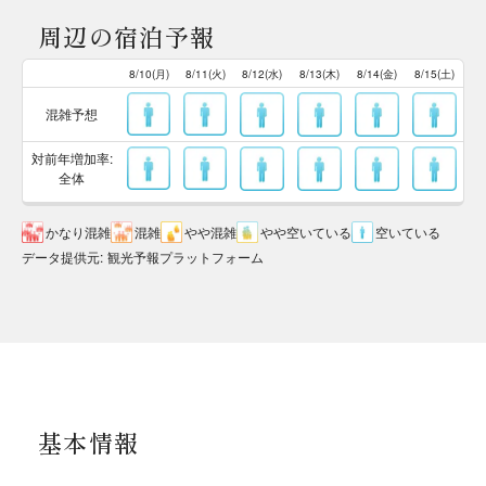
周辺の宿泊予報
8/10(月)
8/11(火)
8/12(水)
8/13(木)
8/14(金)
8/15(土)
混雑予想
対前年増加率:
全体
かなり混雑
混雑
やや混雑
やや空いている
空いている
データ提供元
:
観光予報プラットフォーム
基本情報