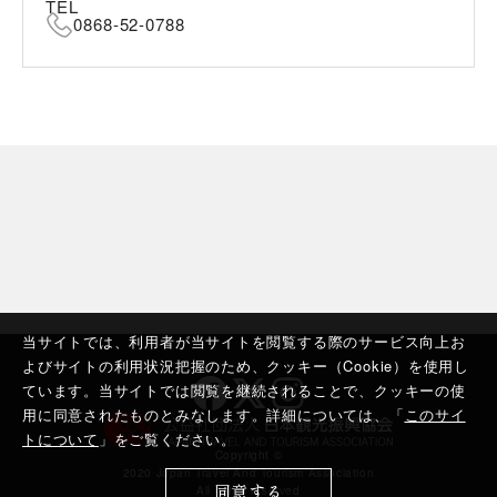
TEL
0868-52-0788
当サイトでは、利用者が当サイトを閲覧する際のサービス向上お
よびサイトの利用状況把握のため、クッキー（Cookie）を使用し
ています。当サイトでは閲覧を継続されることで、クッキーの使
用に同意されたものとみなします。詳細については、「
このサイ
トについて
」をご覧ください。
Copyright ©︎
2020 Japan Travel And Tourism Association
同意する
All rights reserved