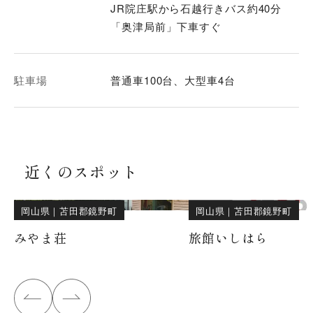
JR院庄駅から石越行きバス約40分
「奥津局前」下車すぐ
駐車場
普通車100台、大型車4台
近くのスポット
岡山県
｜
苫田郡鏡野町
岡山県
｜
苫田郡鏡野町
みやま荘
旅館いしはら