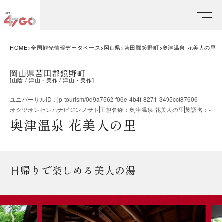
HOME
全国観光情報データベース
岡山県
苫田郡鏡野町
奥津温泉 花美人の里
岡山県苫田郡鏡野町
[
山陰
津山・美作
津山・美作
]
ユニバーサルID
：
jp-tourism/0d9a7562-f06e-4b4f-8271-3495ccf87606
オクツオンセンハナビジンノサト
正規名称
：
奥津温泉 花美人の里
英語名
：
-
奥津温泉 花美人の里
日帰りで楽しめる美人の湯