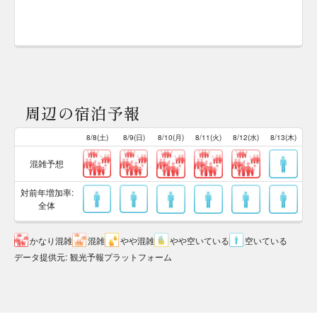
周辺の宿泊予報
8/8(土)
8/9(日)
8/10(月)
8/11(火)
8/12(水)
8/13(木)
混雑予想
対前年増加率:
全体
かなり混雑
混雑
やや混雑
やや空いている
空いている
データ提供元
:
観光予報プラットフォーム