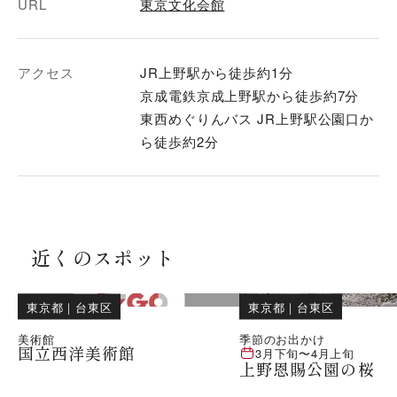
URL
東京文化会館
アクセス
JR上野駅から徒歩約1分
京成電鉄京成上野駅から徒歩約7分
東西めぐりんバス JR上野駅公園口か
ら徒歩約2分
近くのスポット
東京都
｜
台東区
東京都
｜
台東区
美術館
季節のお出かけ
国立西洋美術館
3月下旬
〜
4月上旬
上野恩賜公園の桜