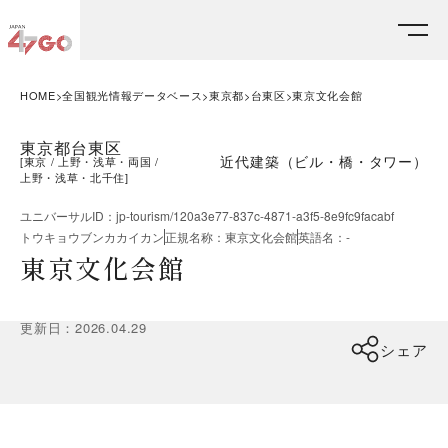
HOME
全国観光情報データベース
東京都
台東区
東京文化会館
東京都台東区
近代建築（ビル・橋・タワー）
[
東京
上野・浅草・両国
上野・浅草・北千住
]
ユニバーサルID
：
jp-tourism/120a3e77-837c-4871-a3f5-8e9fc9facabf
トウキョウブンカカイカン
正規名称
：
東京文化会館
英語名
：
-
東京文化会館
更新日
：
2026.04.29
シェア