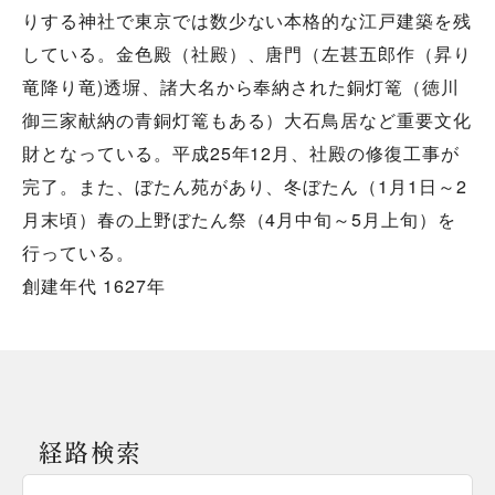
りする神社で東京では数少ない本格的な江戸建築を残
している。金色殿（社殿）、唐門（左甚五郎作（昇り
竜降り竜)透塀、諸大名から奉納された銅灯篭（徳川
御三家献納の青銅灯篭もある）大石鳥居など重要文化
財となっている。平成25年12月、社殿の修復工事が
完了。また、ぼたん苑があり、冬ぼたん（1月1日～2
月末頃）春の上野ぼたん祭（4月中旬～5月上旬）を
行っている。
創建年代 1627年
経路検索