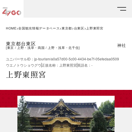
HOME
全国観光情報データベース
東京都
台東区
上野東照宮
東京都台東区
神社
[
東京
上野・浅草・両国
上野・浅草・北千住
]
ユニバーサルID
：
jp-tourism/a0a57d00-5c00-4434-be7f-05efedaa0509
ウエノトウショウグウ
正規名称
：
上野東照宮
英語名
：
-
上野東照宮