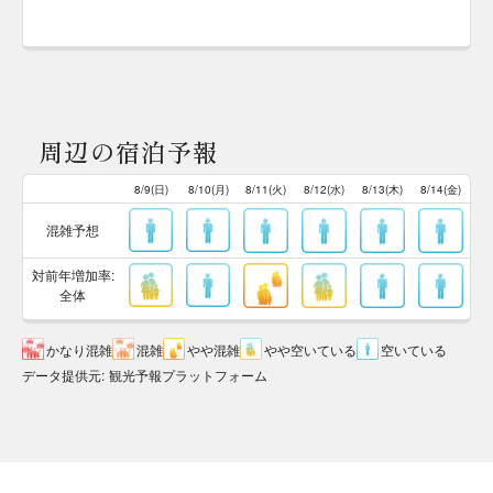
周辺の宿泊予報
8/9(日)
8/10(月)
8/11(火)
8/12(水)
8/13(木)
8/14(金)
混雑予想
対前年増加率:
全体
かなり混雑
混雑
やや混雑
やや空いている
空いている
データ提供元
:
観光予報プラットフォーム