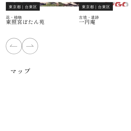
東京都
｜
台東区
東京都
｜
台東区
花・植物
古墳・遺跡
東照宮ぼたん苑
一円庵
マップ