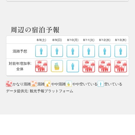
周辺の宿泊予報
8/8(土)
8/9(日)
8/10(月)
8/11(火)
8/12(水)
8/13(木)
混雑予想
対前年増加率:
全体
かなり混雑
混雑
やや混雑
やや空いている
空いている
データ提供元
:
観光予報プラットフォーム