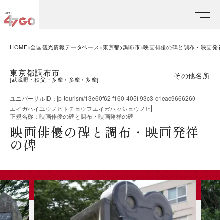
HOME
全国観光情報データベース
東京都
調布市
映画俳優の碑と調布・映画発
東京都調布市
その他名所
[
武蔵野・秩父・多摩
多摩
多摩
]
ユニバーサルID
：
jp-tourism/13e60f62-f160-405f-93c3-c1eac9666260
エイガハイユウノヒトチョウフエイガハッショウノヒ
正規名称
：
映画俳優の碑と調布・映画発祥の碑
映画俳優の碑と調布・映画発祥
の碑