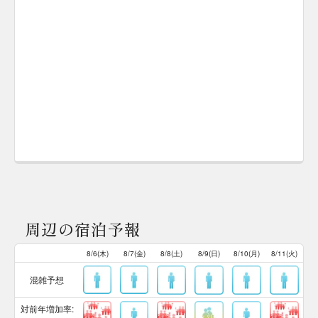
周辺の宿泊予報
8/6(木)
8/7(金)
8/8(土)
8/9(日)
8/10(月)
8/11(火)
混雑予想
対前年増加率: