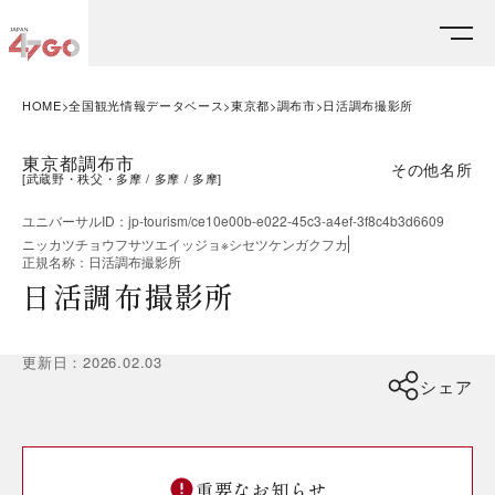
HOME
全国観光情報データベース
東京都
調布市
日活調布撮影所
東京都調布市
その他名所
[
武蔵野・秩父・多摩
多摩
多摩
]
ユニバーサルID
：
jp-tourism/ce10e00b-e022-45c3-a4ef-3f8c4b3d6609
ニッカツチョウフサツエイッジョ※シセツケンガクフカ
正規名称
：
日活調布撮影所
日活調布撮影所
更新日
：
2026.02.03
シェア
重要なお知らせ