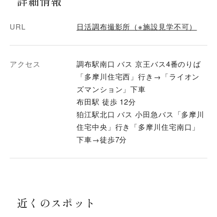
詳細情報
URL
日活調布撮影所（※施設見学不可）
アクセス
調布駅南口 バス 京王バス4番のりば
「多摩川住宅西」行き→「ライオン
ズマンション」下車
布田駅 徒歩 12分
狛江駅北口 バス 小田急バス「多摩川
住宅中央」行き「多摩川住宅南口」
下車→徒歩7分
近くのスポット