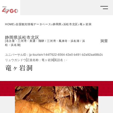
HOME
全国観光情報データベース
静岡県
浜松市北区
竜ヶ岩洞
静岡県浜松市北区
洞窟
[
名古屋・三河湾・美濃・飛騨
三河湾・鳳来寺・浜名湖
浜
松・浜名湖
]
ユニバーサルID
：
jp-tourism/144f7622-6564-43e0-b491-b2a92aa68b2c
リュウガシドウ
正規名称
：
竜ヶ岩洞
英語名
：
-
竜ヶ岩洞