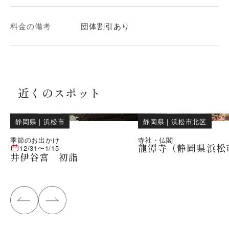
料金の備考
団体割引あり
近くのスポット
静岡県
｜
浜松市
静岡県
｜
浜松市北区
季節のお出かけ
寺社・仏閣
龍潭寺（静岡県浜松
12/31
〜
1/15
井伊谷宮 初詣