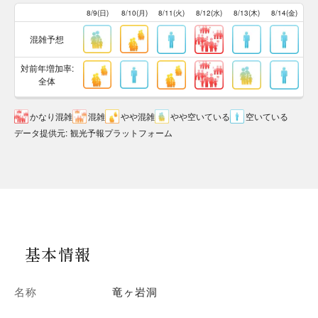
8/9(日)
8/10(月)
8/11(火)
8/12(水)
8/13(木)
8/14(金)
混雑予想
対前年増加率:
全体
かなり混雑
混雑
やや混雑
やや空いている
空いている
データ提供元
:
観光予報プラットフォーム
基本情報
名称
竜ヶ岩洞