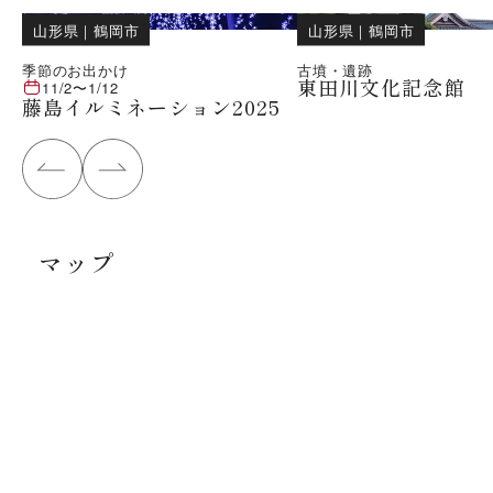
山形県
｜
鶴岡市
山形県
｜
鶴岡市
季節のお出かけ
古墳・遺跡
東田川文化記念館
11/2
〜
1/12
藤島イルミネーション2025
マップ