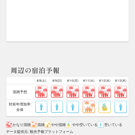
周辺の宿泊予報
8/8(土)
8/9(日)
8/10(月)
8/11(火)
8/12(水)
8/13(木)
混雑予想
対前年増加率:
全体
かなり混雑
混雑
やや混雑
やや空いている
空いている
データ提供元
:
観光予報プラットフォーム