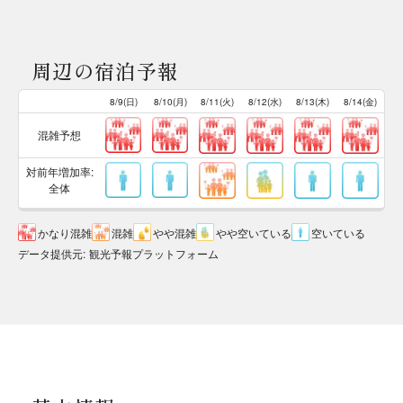
周辺の宿泊予報
8/9(日)
8/10(月)
8/11(火)
8/12(水)
8/13(木)
8/14(金)
混雑予想
対前年増加率:
全体
かなり混雑
混雑
やや混雑
やや空いている
空いている
データ提供元
:
観光予報プラットフォーム