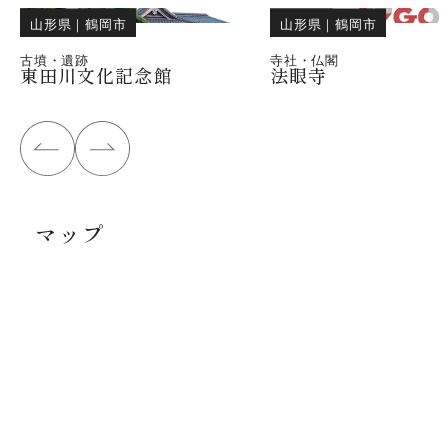
山形県
｜
鶴岡市
山形県
｜
鶴岡市
古墳・遺跡
寺社・仏閣
東田川文化記念館
法眼寺
マップ