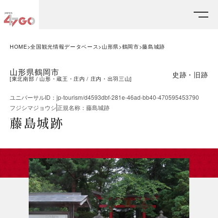
HOME
全国観光情報データベース
山形県
鶴岡市
藤島城跡
山形県鶴岡市
史跡・旧跡
[
東北南部
山形・蔵王・庄内
庄内・出羽三山
]
ユニバーサルID
：
jp-tourism/d4593dbf-281e-46ad-bb40-470595453790
フジシマジョウシ
正規名称
：
藤島城跡
藤島城跡