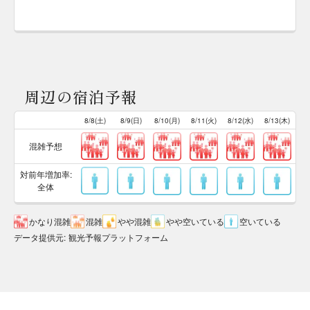
周辺の宿泊予報
8/8(土)
8/9(日)
8/10(月)
8/11(火)
8/12(水)
8/13(木)
混雑予想
対前年増加率:
全体
かなり混雑
混雑
やや混雑
やや空いている
空いている
データ提供元
:
観光予報プラットフォーム