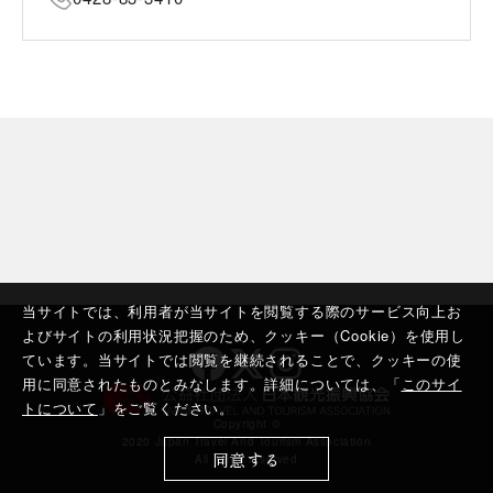
当サイトでは、利用者が当サイトを閲覧する際のサービス向上お
よびサイトの利用状況把握のため、クッキー（Cookie）を使用し
ています。当サイトでは閲覧を継続されることで、クッキーの使
用に同意されたものとみなします。詳細については、「
このサイ
トについて
」をご覧ください。
Copyright ©︎
2020 Japan Travel And Tourism Association
同意する
All rights reserved