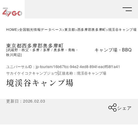
HOME
全国観光情報データベース
東京都
西多摩郡奥多摩町
境渓谷キャンプ場
東京都西多摩郡奥多摩町
キャンプ場・BBQ
[
武蔵野・秩父・多摩
多摩
奥多摩・青梅・
秋川周辺
]
ユニバーサルID
：
jp-tourism/16b67fcc-94e2-4ed8-894f-eacff58f1a41
サカイケイコクキャンプジョウ
正規名称
：
境渓谷キャンプ場
境渓谷キャンプ場
更新日
：
2026.02.03
シェア