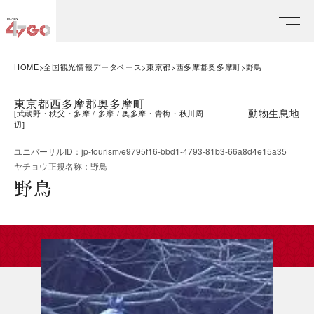
HOME
全国観光情報データベース
東京都
西多摩郡奥多摩町
野鳥
東京都西多摩郡奥多摩町
動物生息地
[
武蔵野・秩父・多摩
多摩
奥多摩・青梅・秋川周
辺
]
ユニバーサルID
：
jp-tourism/e9795f16-bbd1-4793-81b3-66a8d4e15a35
ヤチョウ
正規名称
：
野鳥
野鳥