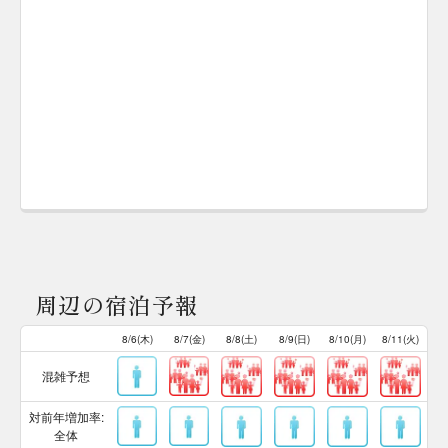
周辺の宿泊予報
8/6(木)
8/7(金)
8/8(土)
8/9(日)
8/10(月)
8/11(火)
混雑予想
対前年増加率:
全体