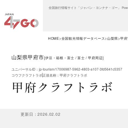
全国旅行情報サイト「ジャパン・ヨンナナ・ゴー」 Power
HOME
全国観光情報データベース
山梨県
甲府
山梨県甲府市
[
伊豆・箱根・富士
富士
甲府周辺
]
ユニバーサルID
：
jp-tourism/17006987-5962-4803-a107-3fd5641c5357
コウフクラフトラボ
正規名称
：
甲府クラフトラボ
甲府クラフトラボ
更新日
：
2026.02.02