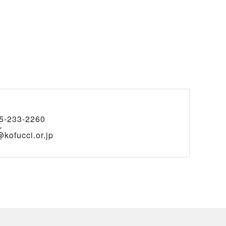
5-233-2260
ル
kofucci.or.jp