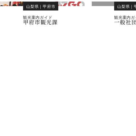
山梨県
｜
甲府市
山梨県
｜
観光案内ガイド
観光案内ガ
甲府市観光課
一般社