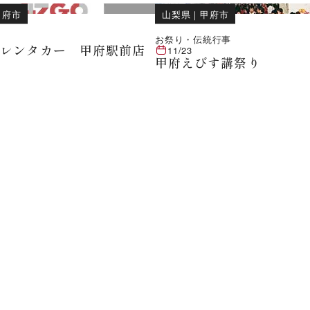
甲府市
山梨県
｜
甲府市
お祭り・伝統行事
ンレンタカー 甲府駅前店
11/23
甲府えびす講祭り