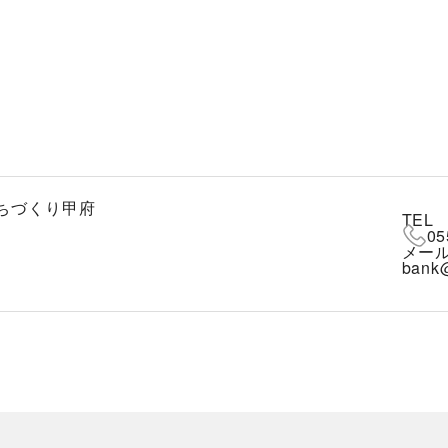
まちづくり甲府
TEL
05
メー
bank@