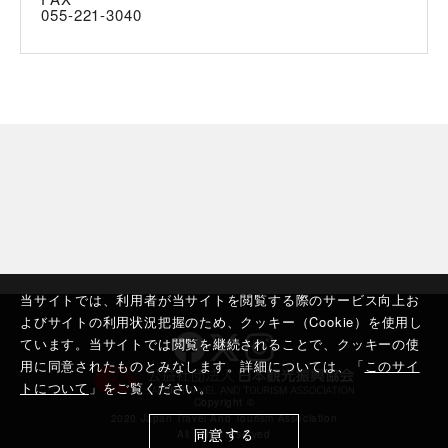
055-221-3040
当サイトでは、利用者が当サイトを閲覧する際のサービス向上お
よびサイトの利用状況把握のため、クッキー（Cookie）を使用し
ています。当サイトでは閲覧を継続されることで、クッキーの使
用に同意されたものとみなします。詳細については、「
このサイ
トについて
」をご覧ください。
Copyright ©︎
2020 Japan Travel And Tourism Association
同意する
All rights reserved