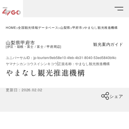
HOME
全国観光情報データベース
山梨県
甲府市
やまなし観光推進機構
山梨県甲府市
観光案内ガイド
[
伊豆・箱根・富士
富士
甲府周辺
]
ユニバーサルID
：
jp-tourism/9eb58e10-4feb-4b31-8040-53ed5840bf4c
ヤマナシカンコウスイシンキコウ
正規名称
：
やまなし観光推進機構
やまなし観光推進機構
更新日
：
2026.02.02
シェア