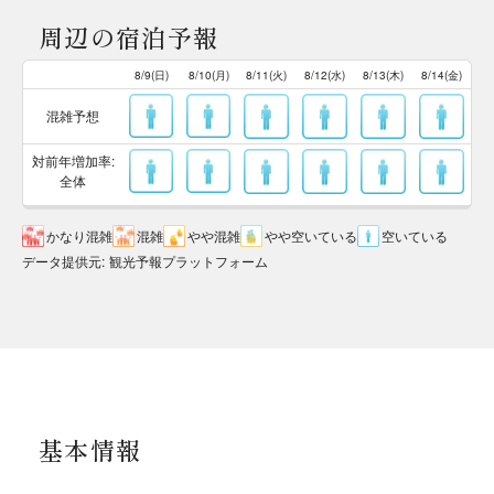
周辺の宿泊予報
8/9(日)
8/10(月)
8/11(火)
8/12(水)
8/13(木)
8/14(金)
混雑予想
対前年増加率:
全体
かなり混雑
混雑
やや混雑
やや空いている
空いている
データ提供元
:
観光予報プラットフォーム
基本情報