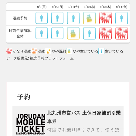
8/9(日)
8/10(月)
8/11(火)
8/12(水)
8/13(木)
8/14(金)
混雑予想
対前年増加率:
全体
かなり混雑
混雑
やや混雑
やや空いている
空いている
データ提供元
:
観光予報プラットフォーム
予約
北九州市営バス 土休日家族割引乗
車券
何度でも乗り降りできて、使うほ