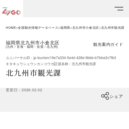
HOME
全国観光情報データベース
福岡県
北九州市小倉北区
北九州市観光課
福岡県北九州市小倉北区
観光案内ガイド
[
九州
玄海・福岡・佐賀
北九州
]
ユニバーサルID
：
jp-tourism/19e7a334-5e4d-428d-9bbb-b7bfce2c7fb3
キタキュウシュウシカンコウカ
正規名称
：
北九州市観光課
北九州市観光課
更新日
：
2026.02.02
シェア