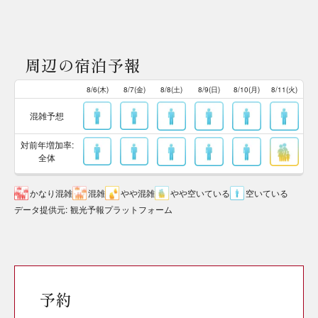
周辺の宿泊予報
8/6(木)
8/7(金)
8/8(土)
8/9(日)
8/10(月)
8/11(火)
混雑予想
対前年増加率:
全体
かなり混雑
混雑
やや混雑
やや空いている
空いている
データ提供元
:
観光予報プラットフォーム
予約