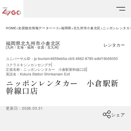
HOME
全国観光情報データベース
福岡県
北九州市小倉北区
ニッポンレンタカ
福岡県北九州市小倉北区
レンタカー
[
九州
玄海・福岡・佐賀
北九州
]
ユニバーサルID
：
jp-tourism/4659eb5a-cfc5-4662-8785-edbf19b56050
コクラエキシンカンセングチ
正規名称
：
ニッポンレンタカー 小倉駅新幹線口店
英語名
：
Kokura Station Shinkansen Exit
ニッポンレンタカー 小倉駅新
幹線口店
更新日
：
2026.03.31
シェア