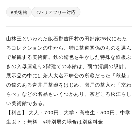
美術館
バリアフリー対応
山林王といわれた飯石郡吉田村の田部家25代にわた
るコレクションの中から、特に茶道関係のものを選ん
で展観する美術館。鉄の錆色を生かした特殊な鉄板ぶ
きの入母屋造り2階建ての本館は、菊竹清訓の設計。
展示品の中には茶人大名不昧公の所蔵だった「秋埜」
の銘のある青井戸茶碗をはじめ、瀬戸の茶入れ「京わ
らべ」などの名品もいくつかあり、茶どころ松江らし
い美術館である。
【料金】 大人：700円、大学・高校生：500円、中学
生以下：無料 ※特別展の場合は別途料金