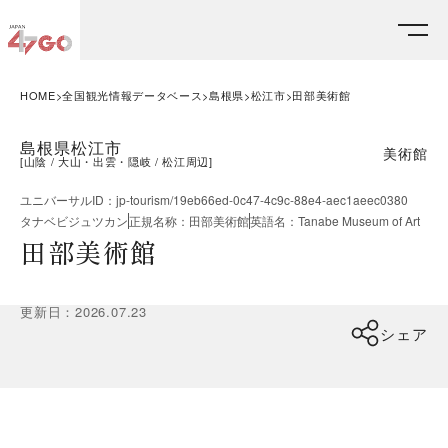
HOME
全国観光情報データベース
島根県
松江市
田部美術館
島根県松江市
美術館
[
山陰
大山・出雲・隠岐
松江周辺
]
ユニバーサルID
：
jp-tourism/19eb66ed-0c47-4c9c-88e4-aec1aeec0380
タナベビジュツカン
正規名称
：
田部美術館
英語名
：
Tanabe Museum of Art
田部美術館
更新日
：
2026.07.23
シェア