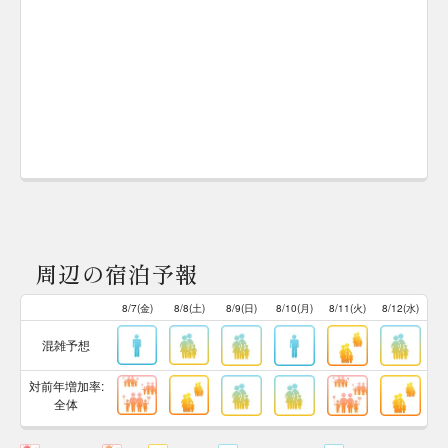
周辺の宿泊予報
8/7(金)
8/8(土)
8/9(日)
8/10(月)
8/11(火)
8/12(水)
混雑予想
対前年増加率:
全体