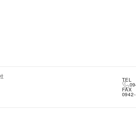
社
TEL
09
FAX
0942-