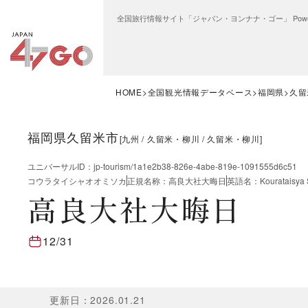
全国旅行情報サイト「ジャパン・ヨンナナ・ゴー」 Power
HOME
全国観光情報データベース
福岡県
久留
福岡県久留米市
[
九州
久留米・柳川
久留米・柳川
]
ユニバーサルID
：
jp-tourism/1a1e2b38-826e-4abe-819e-1091555d6c51
コウラタイシャオオミソカ
正規名称
：
高良大社大晦日
英語名
：
Kourataisya 
高良大社大晦日
12/31
更新日
：
2026.01.21