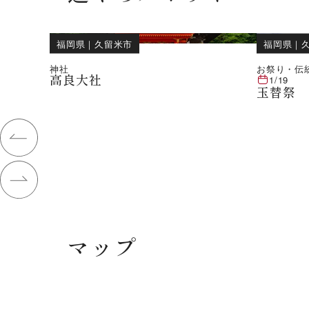
福岡県
｜
久留米市
福岡県
｜
神社
お祭り・伝
高良大社
1/19
玉替祭
マップ