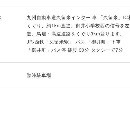
ス
九州自動車道久留米インター 車 「久留米」I
くぐり、約1km直進。御井小学校西の信号を
進、鳥居・高速道路をくぐり3km登ります。
JR/西鉄「久留米駅」 バス 「御井町」下車
「御井町」バス停 徒歩 30分 タクシーで7分
臨時駐車場