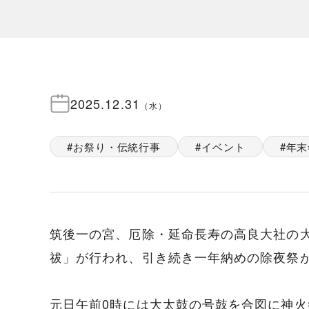
2025.12.31
（
水
）
お祭り・伝統行事
イベント
年末
筑後一の宮、厄除・延命長寿の高良大社の
祓」が行われ、引き続き一年納めの除夜祭
元日午前0時には大太鼓の号鼓を合図に神火