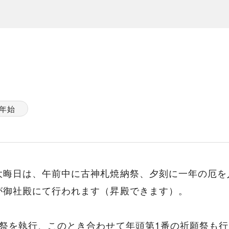
年始
大晦日は、午前中に古神札焼納祭、夕刻に一年の厄を
が御社殿にて行われます（昇殿できます）。
祭を執行、このとき合わせて年頭第1番の祈願祭も