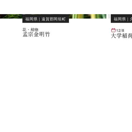
福岡県
｜
遠賀郡岡垣町
福岡県
｜
花・植物
12/8
孟宗金明竹
大学稲