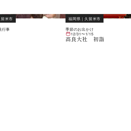
久留米市
福岡県
｜
久留米市
統行事
季節のお出かけ
12/31
〜
1/15
高良大社 初詣