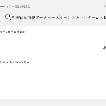
ed by 日本観光振興協会
全国観光情報データベース
イベントカレンダーから
米市
高良大社大晦日
Shrine New Year's Eve