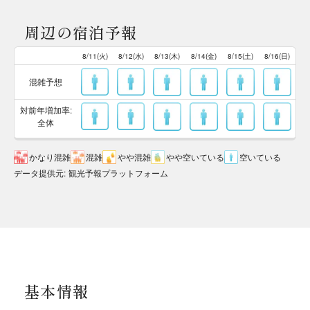
周辺の宿泊予報
8/11(火)
8/12(水)
8/13(木)
8/14(金)
8/15(土)
8/16(日)
混雑予想
対前年増加率:
全体
かなり混雑
混雑
やや混雑
やや空いている
空いている
データ提供元
:
観光予報プラットフォーム
基本情報