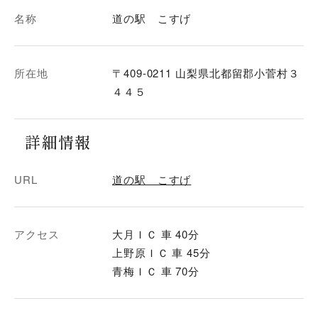
名称
道の駅 こすげ
所在地
〒409-0211 山梨県北都留郡小菅村３
４４５
詳細情報
URL
道の駅 こすげ
アクセス
大月ＩＣ 車 40分
上野原ＩＣ 車 45分
青梅ＩＣ 車 70分