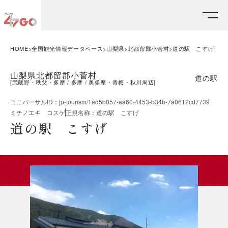
HOME
全国観光情報データベース
山梨県
北都留郡小菅村
道の駅 こすげ
山梨県北都留郡小菅村
道の駅
[
武蔵野・秩父・多摩
多摩
奥多摩・青梅・秋川周辺
]
ユニバーサルID
：
jp-tourism/1ad5b057-aa60-4453-b34b-7a0612cd7739
ミチノエキ コスゲ
正規名称
：
道の駅 こすげ
道の駅 こすげ