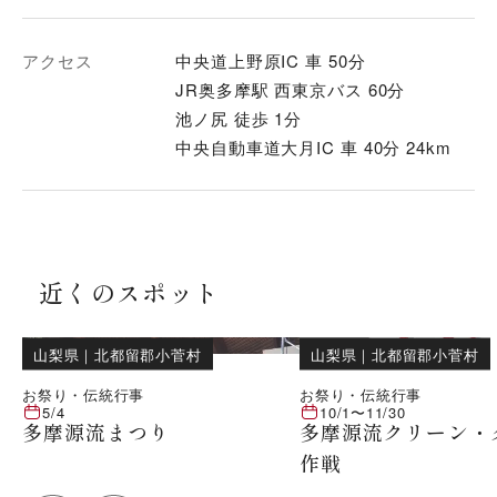
アクセス
中央道上野原IC 車 50分
JR奥多摩駅 西東京バス 60分
池ノ尻 徒歩 1分
中央自動車道大月IC 車 40分 24km
近くのスポット
山梨県
｜
北都留郡小菅村
山梨県
｜
北都留郡小菅村
お祭り・伝統行事
お祭り・伝統行事
5/4
10/1
〜
11/30
多摩源流まつり
多摩源流クリーン・
作戦