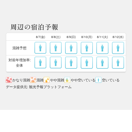
周辺の宿泊予報
8/7(金)
8/8(土)
8/9(日)
8/10(月)
8/11(火)
8/12(水)
混雑予想
対前年増加率:
全体
かなり混雑
混雑
やや混雑
やや空いている
空いている
データ提供元
:
観光予報プラットフォーム