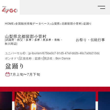
HOME
全国観光情報データベース
山梨県
北都留郡小菅村
盆踊り
山梨県北都留郡小菅村
お祭り・伝統行事
[
武蔵野・秩父・多摩
多摩
奥多摩・青梅・
秋川周辺
]
ユニバーサルID
：
jp-tourism/675be0c7-91d5-47ef-bb2b-46c7a0b210dc
ボンオドリ
正規名称
：
盆踊り
英語名
：
Bon Dance
盆踊り
7月上旬
〜
7月下旬