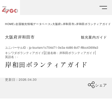
HOME
全国観光情報データベース
大阪府
岸和田市
岸和田ボランティアガイド
大阪府岸和田市
観光案内ガイド
ユニバーサルID
：
jp-tourism/1c704d71-0e3a-4d86-8cf7-ff8cc4369fa3
キシワダボランティアガイド
正規名称
：
岸和田ボランティアガイド
英語名
：
-
岸和田ボランティアガイド
更新日
：
2026.04.30
シェア