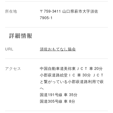
所在地
〒759-3411 山口県萩市大字須佐
7905-1
詳細情報
URL
須佐おもてなし協会
アクセス
中国自動車道美祢東ＪＣＴ 車 20分
小郡萩道路絵堂ＩＣ 車 30分 ＪＣＴ
と繋がっている小郡萩道路利用で萩
へ
国道191号線 車 35分
国道305号線 車 8分