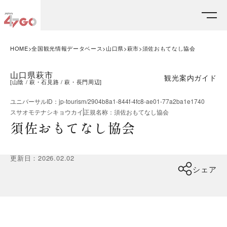
HOME
全国観光情報データベース
山口県
萩市
須佐おもてなし協会
山口県萩市
観光案内ガイド
[
山陰
萩・石見路
萩・長門周辺
]
ユニバーサルID
：
jp-tourism/2904b8a1-844f-4fc8-ae01-77a2ba1e1740
スサオモテナシキョウカイ
正規名称
：
須佐おもてなし協会
須佐おもてなし協会
更新日
：
2026.02.02
シェア