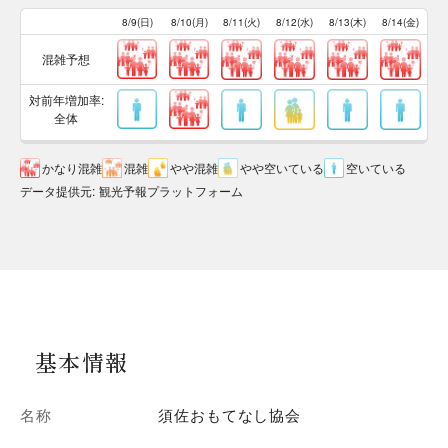
8/9(日)
8/10(月)
8/11(火)
8/12(水)
8/13(木)
8/14(金)
混雑予想
対前年増加率:
全体
かなり混雑
混雑
やや混雑
やや空いている
空いている
データ提供元
:
観光予報プラットフォーム
基本情報
名称
須佐おもてなし協会