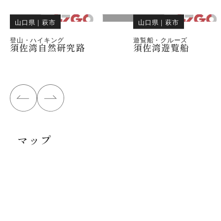
山口県
｜
萩市
山口県
｜
萩市
登山・ハイキング
遊覧船・クルーズ
須佐湾自然研究路
須佐湾遊覧船
マップ