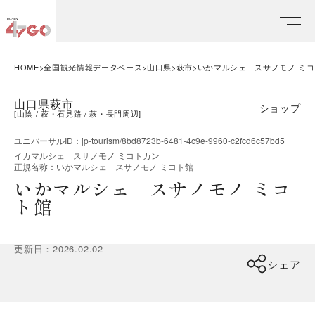
HOME
全国観光情報データベース
山口県
萩市
いかマルシェ スサノモノ ミ
山口県萩市
ショップ
[
山陰
萩・石見路
萩・長門周辺
]
ユニバーサルID
：
jp-tourism/8bd8723b-6481-4c9e-9960-c2fcd6c57bd5
イカマルシェ スサノモノ ミコトカン
正規名称
：
いかマルシェ スサノモノ ミコト館
いかマルシェ スサノモノ ミコ
ト館
更新日
：
2026.02.02
シェア