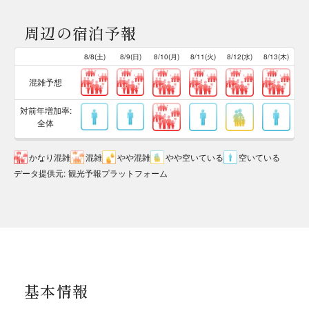
周辺の宿泊予報
8/8(土)
8/9(日)
8/10(月)
8/11(火)
8/12(水)
8/13(木)
混雑予想
対前年増加率:
全体
かなり混雑
混雑
やや混雑
やや空いている
空いている
データ提供元
:
観光予報プラットフォーム
基本情報